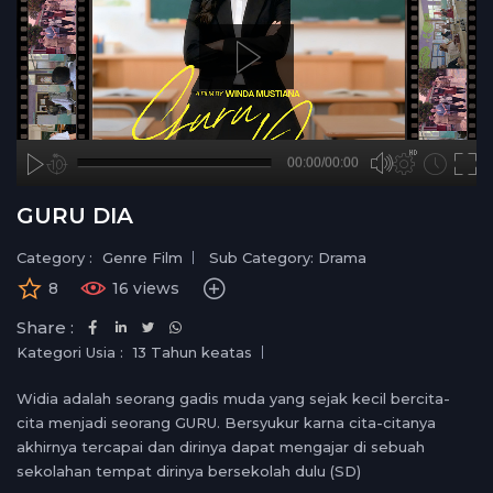
A
B
00:00
00:00/00:00
00:00
no source
no source
no source
no source
no source
no source
no source
no source
no source
no source
no source
no source
no source
no source
no source
no source
no source
no source
no source
no source
hd720
2
GURU DIA
medium
1.5
small
1.25
Category :
Genre Film
Sub Category: Drama
normal
8
16 views
0.5
Share :
0.25
Kategori Usia :
13 Tahun keatas
Widia adalah seorang gadis muda yang sejak kecil bercita-
cita menjadi seorang GURU. Bersyukur karna cita-citanya
akhirnya tercapai dan dirinya dapat mengajar di sebuah
sekolahan tempat dirinya bersekolah dulu (SD)