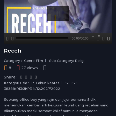
A
B
00:00
00:00/00:00
00:00
no source
no source
no source
no source
no source
no source
no source
no source
no source
no source
no source
no source
no source
no source
no source
no source
no source
no source
no source
no source
hd720
2
Receh
medium
1.5
small
1.25
Category :
Genre Film
Sub Category: Religi
normal
8
27 views
0.5
Share :
0.25
Kategori Usia :
13 Tahun keatas
STLS :
38388/R13/J1/P3.N/12.2027/2022
Seorang office boy yang rajin dan jujur bernama Sidik
menemukan kembali arti kejujuran lewat uang recehan yang
dikumpulkan meski sempat khilaf namun ia menyadari