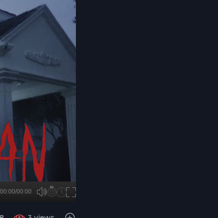
B
00:00/00:00
00:00
8
3 views