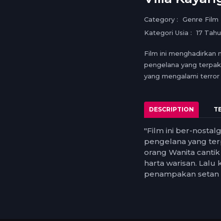
Category :
Genre Film
Kategori Usia :
17 Tah
Film ini menghadirkan 
pengelana yang terpaksa
yang mengalami terror d
DESCRIPTION
T
"Film ini ber-nosta
pengelana yang terp
orang Wanita canti
harta warisan. Lalu
penampakan setan b