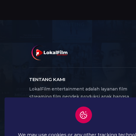
TENTANG KAMI
LokalFilm entertainment adalah layanan film
streaming film pendek produksi anak bangsa
Indonesia, yang dapat di akses melalui website
dan aplikasi. Banyak karya produksi lokal yang
menghadirkan beragam genre film serta budaya,
seni dan kreatif dari seluruh daerah di Indonesia.
We may use cookies or any other tracking techno
Dengan harapan dapat membangkitkan kembali