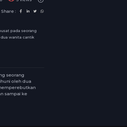
Share :
rpusat pada seorang
 dua wanita cantik
ang seorang
ihuni oleh dua
na memperebutkan
han sampai ke