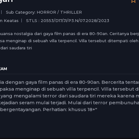
medium
1.5
small
1.25
Sub Category: HORROR / THRILLER
normal
un Keatas
STLS : 20553/D17/J1/P3.N/07.2028/2023
0.5
0.25
nuansa nostalgia dari gaya film panas di era 80-90an. Ceritanya be
 menginap di sebuah villa terpencil. Villa tersebut ditempati oleh
ari saudara tiri
EAM
lgia dengan gaya film panas di era 80-90an. Bercerita tent
aksa menginap di sebuah villa terpencil. Villa tersebut d
k yang mengalami terror dari saudara tiri mereka kare
 kejadian seram mulai terjadi. Mulai dari terror pembunu
ergentayangan. Perhatian: khusus 18+"