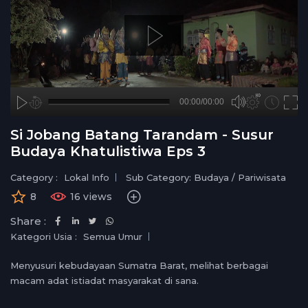
A
B
00:00
00:00/00:00
00:00
no source
no source
no source
no source
no source
no source
no source
no source
no source
no source
no source
no source
no source
no source
no source
no source
no source
no source
no source
no source
hd720
2
Si Jobang Batang Tarandam - Susur
medium
1.5
Budaya Khatulistiwa Eps 3
small
1.25
normal
Category :
Lokal Info
Sub Category: Budaya / Pariwisata
0.5
8
16 views
0.25
Share :
Kategori Usia :
Semua Umur
Menyusuri kebudayaan Sumatra Barat, melihat berbagai
macam adat istiadat masyarakat di sana.