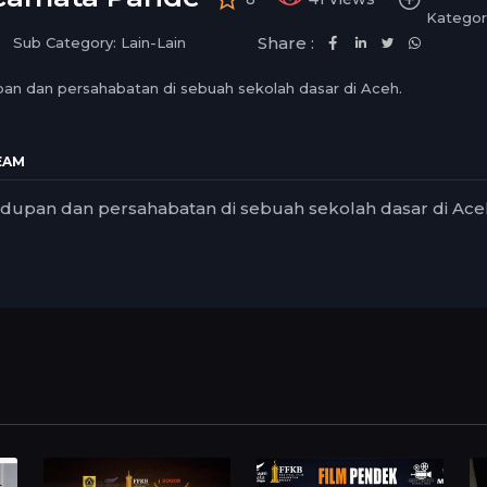
medium
1.5
Kategori
small
1.25
Share :
Sub Category: Lain-Lain
normal
0.5
an dan persahabatan di sebuah sekolah dasar di Aceh.
0.25
EAM
dupan dan persahabatan di sebuah sekolah dasar di Ace