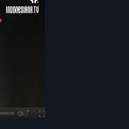
B
:00/00:00
00:00