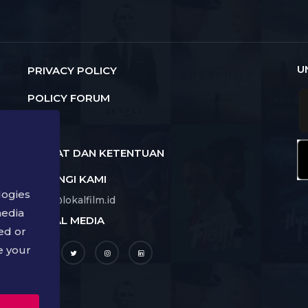
U
PRIVACY POLICY
POLICY FORUM
FAQ
SYARAT DAN KETENTUAN
HUBUNGI KAMI
logies
hello@lokalfilm.id
media
SOCIAL MEDIA
a
ed or
e your