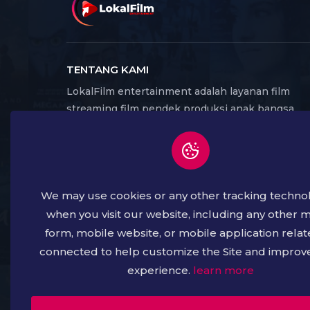
TENTANG KAMI
LokalFilm entertainment adalah layanan film
streaming film pendek produksi anak bangsa
Indonesia, yang dapat di akses melalui website
dan aplikasi. Banyak karya produksi lokal yang
menghadirkan beragam genre film serta budaya,
seni dan kreatif dari seluruh daerah di Indonesia.
We may use cookies or any other tracking techno
Dengan harapan dapat membangkitkan kembali
Industri film Lokal sebagai bagian dari industri
when you visit our website, including any other 
kreatif, yang kemudian menjadi cerminan buday
form, mobile website, or mobile application relat
suatu bangsa.
connected to help customize the Site and improv
experience.
learn more