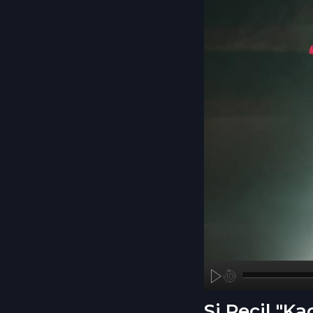
A
00:00
Si Pecil "K