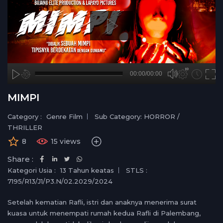
A
B
00:00
00:00/00:00
00:00
no source
no source
no source
no source
no source
no source
no source
no source
no source
no source
no source
no source
no source
no source
no source
no source
no source
no source
no source
no source
hd720
2
MIMPI
medium
1.5
small
1.25
Category :
Genre Film
Sub Category: HORROR /
normal
THRILLER
0.5
8
15 views
0.25
Share :
Kategori Usia :
13 Tahun keatas
STLS :
7195/R13/J1/P3.N/02.2029/2024
Setelah kematian Rafli, istri dan anaknya menerima surat
kuasa untuk menempati rumah kedua Rafli di Palembang,