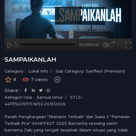
A
B
00:00
00:00/00:00
00:00
no source
no source
no source
no source
no source
no source
no source
no source
no source
no source
no source
no source
no source
no source
no source
no source
no source
no source
no source
no source
hd720
2
SAMPAIKANLAH
medium
1.5
small
1.25
Category :
Lokal Info
Sub Category: Sanffest (Premium)
normal
8
7 views
0.5
Share :
0.25
Kategori Usia :
Semua Umur
STLS :
4417/SU/J1/P3.N/02.2031/2026
Peraih Penghargaan "Skenario Terbaik" dan Juara 3 "Pemeran
Terbaik Pria" SANFFEST 2025 Bercerita seorang santri
bernama Zaki yang tengah terjebak dalam situasi yang tidak