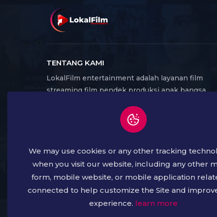
TENTANG KAMI
LokalFilm entertainment adalah layanan film
streaming film pendek produksi anak bangsa
Indonesia, yang dapat di akses melalui website
dan aplikasi. Banyak karya produksi lokal yang
menghadirkan beragam genre film serta budaya,
seni dan kreatif dari seluruh daerah di Indonesia.
We may use cookies or any other tracking techno
Dengan harapan dapat membangkitkan kembali
Industri film Lokal sebagai bagian dari industri
when you visit our website, including any other 
kreatif, yang kemudian menjadi cerminan buday
form, mobile website, or mobile application relat
suatu bangsa.
connected to help customize the Site and improv
experience.
learn more