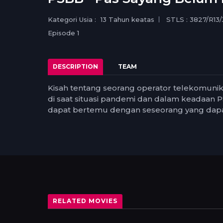
medi
1.5
small
1.25
Kategori Usia :
13 Tahun keatas
STLS : 3827/R13/
norma
Episode 1
0.5
0.25
DESCRIPTION
TEAM
Kisah tentang seorang operator telekomuni
di saat situasi pandemi dan dalam keadaan PS
dapat bertemu dengan seseorang yang dap
RELATED MOVIES