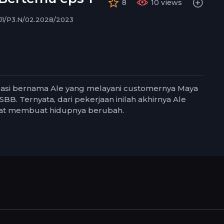
8
10 views
um
J1/P3.N/02.2028/2023
l
kasi bernama Ale yang melayani customernya Maya
BB. Ternyata, dari pekerjaan inilah akhirnya Ale
at membuat hidupnya berubah.