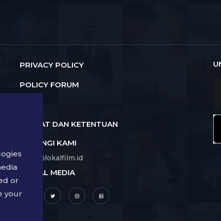
U
PRIVACY POLICY
POLICY FORUM
FAQ
SYARAT DAN KETENTUAN
HUBUNGI KAMI
logies
hello@lokalfilm.id
media
SOCIAL MEDIA
a
ed or
e your