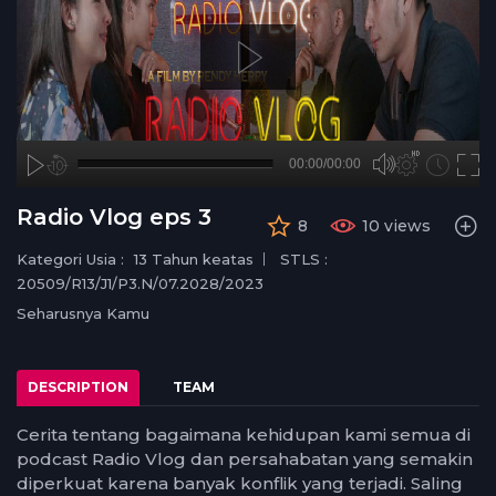
A
B
00:00
00:00/00:00
00:00
no source
no source
no source
no source
no source
no source
no source
no source
no source
no source
no source
no source
no source
no source
no source
no source
no source
no source
no source
no source
hd720
2
Radio Vlog eps 3
8
10 views
medium
1.5
small
1.25
Kategori Usia :
13 Tahun keatas
STLS :
normal
20509/R13/J1/P3.N/07.2028/2023
0.5
Seharusnya Kamu
0.25
DESCRIPTION
TEAM
Cerita tentang bagaimana kehidupan kami semua di
podcast Radio Vlog dan persahabatan yang semakin
diperkuat karena banyak konflik yang terjadi. Saling