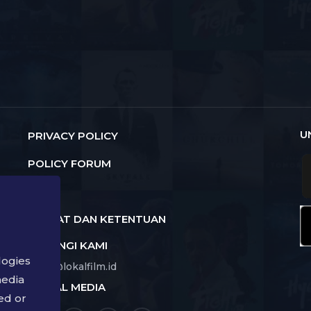
U
PRIVACY POLICY
POLICY FORUM
FAQ
SYARAT DAN KETENTUAN
HUBUNGI KAMI
logies
hello@lokalfilm.id
media
SOCIAL MEDIA
a
ed or