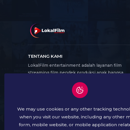
TENTANG KAMI
LokalFilm entertainment adalah layanan film
streaming film pendek produksi anak bangsa
Indonesia, yang dapat di akses melalui website
dan aplikasi. Banyak karya produksi lokal yang
menghadirkan beragam genre film serta budaya,
seni dan kreatif dari seluruh daerah di Indonesia.
We may use cookies or any other tracking techno
Dengan harapan dapat membangkitkan kembali
Industri film Lokal sebagai bagian dari industri
when you visit our website, including any other 
kreatif, yang kemudian menjadi cerminan buday
form, mobile website, or mobile application relat