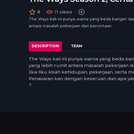
medi
1.5
small
1.25
8
11 views
norma
The Ways kali ini punya warna yang beda banget dar
0.5
antara masalah pekerjaan dan percintaan
0.25
DESCRIPTION
TEAM
The Ways kali ini punya warna yang beda ba
yang lebih rumit antara masalah pekerjaan d
lika-liku kisah kehidupan, pekerjaan, serta m
Penasaran kan dengan keseruan dan apa yang
?