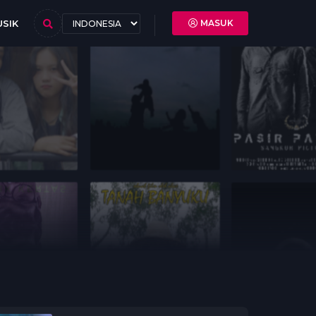
SIK
MASUK