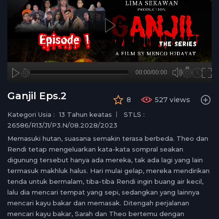
A
B
00:00
00:00/00:00
00:00
no source
no source
no source
no source
no source
no source
no source
no source
no source
no source
no source
no source
no source
no source
no source
no source
no source
no source
no source
no source
hd720
2
Ganjil Eps.2
8
527 views
medium
1.5
small
1.25
Kategori Usia :
13 Tahun keatas
STLS :
normal
26586/R13/J1/P3.N/08.2028/2023
0.5
Memasuki hutan, suasana semakin terasa berbeda. Theo dan
0.25
Rendi tetap mengeluarkan kata-kata sompral seakan
digunung tersebut hanya ada mereka, tak ada lagi yang lain
termasuk makhluk halus. Hari mulai gelap, mereka mendirikan
tenda untuk bermalam, tiba-tiba Rendi ingin buang air kecil,
lalu dia mencari tempat yang sepi, sedangkan yang lainnya
mencari kayu bakar dan memasak. Ditengah perjalanan
mencari kayu bakar, Sarah dan Theo bertemu dengan