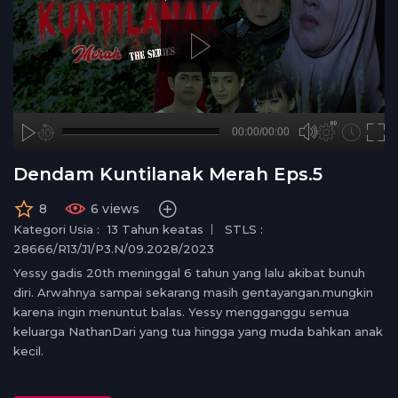
A
B
00:00
00:00/00:00
00:00
no source
no source
no source
no source
no source
no source
no source
no source
no source
no source
no source
no source
no source
no source
no source
no source
no source
no source
no source
no source
hd720
2
Dendam Kuntilanak Merah Eps.5
medium
1.5
small
1.25
8
6 views
normal
Kategori Usia :
13 Tahun keatas
STLS :
0.5
28666/R13/J1/P3.N/09.2028/2023
0.25
Yessy gadis 20th meninggal 6 tahun yang lalu akibat bunuh
diri. Arwahnya sampai sekarang masih gentayangan.mungkin
karena ingin menuntut balas. Yessy mengganggu semua
keluarga NathanDari yang tua hingga yang muda bahkan anak
kecil.