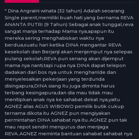
" Dina Angraini winata (32 tahun) Adalah seoarang
Single parent,memiliki buah hati yang bernama REVA
ANANTA PUTRI (9 Tahun) Sebagai anak tunggal,reva
sangat manja terhadap Mama nya,apapun itu
mereka sering menghabiskan waktu nya
berdua,suatu hari ketika DINA mengantar REVA
kesekolah dan Berjanji akan menjemput nya selepas
pulang sekolah,REVA pun senang akan dijemput
mama nya nanti,tapi rupa nya DINA dapat telepon
dadakan dari bos nya untuk menghanlde dan
menyelesaikan pekerjaan yang terdunda
disingapura,DINA siang itu juga diminta harus
terbang kesingapura,dan dia mau tidak mau
menitipkan anak nya ke sahabat dekat nya,yaitu
AGNEZ alias AGUS WIBOWO pemilik butik cukup
ternama dikota itu AGNEZ pun mengiyakan
permintahan DINA sahabat nya itu..AGNEZ pun tak
mau repot sendiri mengurus dan menjaga
REVA..AGNEZ meminta bantuan sahabat sahabat nya