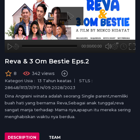
A
B
00:00
00:00/00:00
00:00
no source
no source
no source
no source
no source
no source
no source
no source
no source
no source
no source
no source
no source
no source
no source
no source
no source
no source
no source
no source
hd720
2
Reva & 3 Om Bestie Eps.2
medium
1.5
small
1.25
8
342 views
normal
Kategori Usia :
13 Tahun keatas
STLS :
0.5
28648/R13/J1/P3.N/09.2028/2023
0.25
Dina Angraini winata adalah seorang Single parent,memiliki
buah hati yang bernama Reva,Sebagai anak tunggal,reva
sangat manja terhadap Mama nya,apapun itu mereka sering
menghabiskan waktu nya berdua.
DESCRIPTION
TEAM