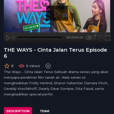
A
B
00:00
00:00/00:00
00:00
no source
no source
no source
no source
no source
no source
no source
no source
no source
no source
no source
no source
no source
no source
no source
no source
no source
no source
no source
no source
hd720
2
THE WAYS - Cinta Jalan Terus Episode
medium
1.5
6
small
1.25
normal
8
9 views
0.5
The Ways - Cinta Jalan Terus Sebuah drama series yang akan
0.25
menyapa penikmat film tanah air. Web series ini
menghadirkan Frislly Herlind, Sharon Sahertian Damara Finch,
Geraldy Krechkhoff, Dearly Dave Sompie, Dita Faisal, serta
menghadirkan special perfor
DESCRIPTION
TEAM