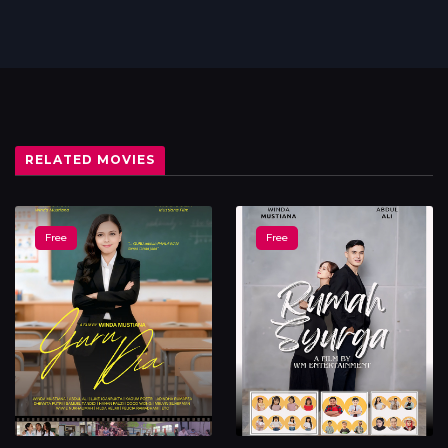
Episode 6
Play Now
THE WAYS - Cinta Jalan Terus
Free
Episode 7
Play Now
RELATED MOVIES
THE WAYS - Cinta Jalan Terus
Free
Free
Free
Episode 8
Play Now