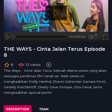
A
B
00:00
00:00/00:00
00:00
no source
no source
no source
no source
no source
no source
no source
no source
no source
no source
no source
no source
no source
no source
no source
no source
no source
no source
no source
no source
hd720
2
THE WAYS - Cinta Jalan Terus Episode
medium
1.5
8
small
1.25
normal
8
13 views
0.5
The Ways - Cinta Jalan Terus Sebuah drama series yang akan
0.25
menyapa penikmat film tanah air. Web series ini
menghadirkan Frislly Herlind, Sharon Sahertian Damara Finch,
Geraldy Krechkhoff, Dearly Dave Sompie, Dita Faisal, serta
menghadirkan special perfor
DESCRIPTION
TEAM