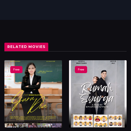
Episode 6
Play Now
THE WAYS - Cinta Jalan Terus
Free
Episode 7
Play Now
RELATED MOVIES
THE WAYS - Cinta Jalan Terus
Free
Free
Free
Episode 8
Play Now